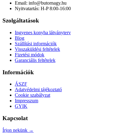
Email: info@butornagy.hu
Nyitvatartás: H-P 8:00-16:00
Szolgáltatások
Ingyenes konyha látványterv
Blog
Szállítási információk
Visszaküldési feltételek
Fizetési módok
Garanciális feltételek
Információk
ÁSZF
Adatvédelmi tájékoztató
Cookie szabályzat
Impresszum
GYIK
Kapcsolat
Írjon nekünk →